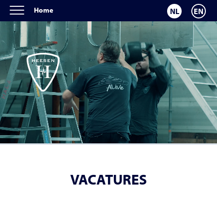
Home
NL
EN
VACATURES